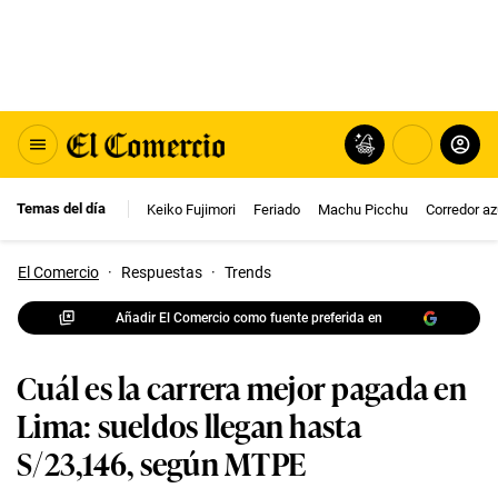
Temas del día
Keiko Fujimori
Feriado
Machu Picchu
Corredor az
El Comercio
·
Respuestas
·
Trends
Añadir El Comercio como fuente preferida en
Cuál es la carrera mejor pagada en
Lima: sueldos llegan hasta
S/23,146, según MTPE