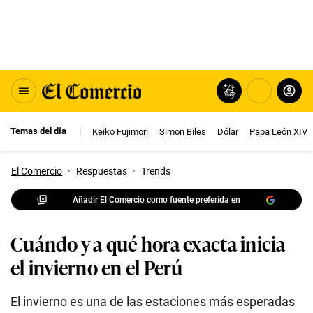
Temas del día
Keiko Fujimori
Simon Biles
Dólar
Papa León XIV
El Comercio
·
Respuestas
·
Trends
Añadir El Comercio como fuente preferida en
Cuándo y a qué hora exacta inicia
el invierno en el Perú
El invierno es una de las estaciones más esperadas