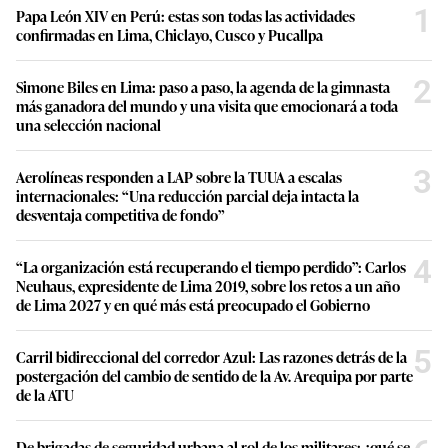
1
Papa León XIV en Perú: estas son todas las actividades
confirmadas en Lima, Chiclayo, Cusco y Pucallpa
2
Simone Biles en Lima: paso a paso, la agenda de la gimnasta
más ganadora del mundo y una visita que emocionará a toda
una selección nacional
3
Aerolíneas responden a LAP sobre la TUUA a escalas
internacionales: “Una reducción parcial deja intacta la
desventaja competitiva de fondo”
4
“La organización está recuperando el tiempo perdido”: Carlos
Neuhaus, expresidente de Lima 2019, sobre los retos a un año
de Lima 2027 y en qué más está preocupado el Gobierno
5
Carril bidireccional del corredor Azul: Las razones detrás de la
postergación del cambio de sentido de la Av. Arequipa por parte
de la ATU
De brigadas de seguridad urbana al rol de los militares: ¿qué se