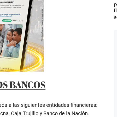
p
l
a
OS BANCOS
da a las siguientes entidades financieras:
na, Caja Trujillo y Banco de la Nación.