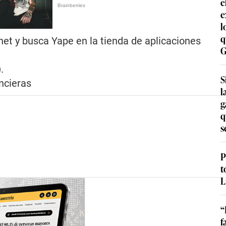
e
e
l
q
net y busca Yape en la tienda de aplicaciones
G
)
.
S
ancieras
l
g
q
s
P
t
L
“
f