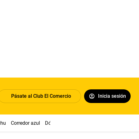
Pásate al Club El Comercio
Inicia sesión
chu
Corredor azul
Dólar
Congreso
Nasca
Acuña
Toled