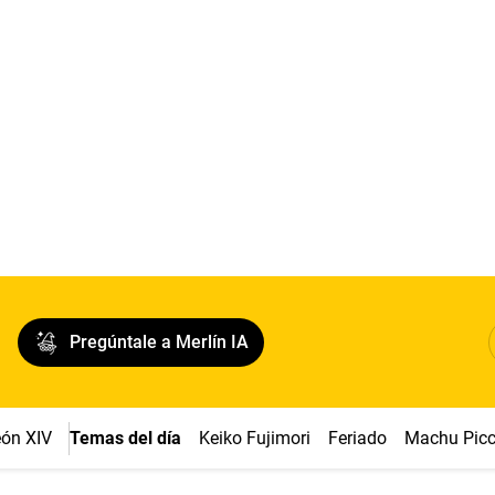
Pregúntale a Merlín IA
ón XIV
Temas del día
Keiko Fujimori
Feriado
Machu Pic