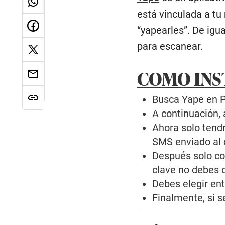
está vinculada a tu
“yapearles”. De igu
para escanear.
COMO INS
Busca Yape en Pl
A continuación, a
Ahora solo tendr
SMS enviado al 
Después solo con
clave no debes o
Debes elegir ent
Finalmente, si s