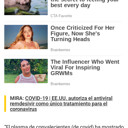
MIRA:
COVID-19 | EE.UU. autoriza el antiviral
remdesivir como único tratamiento para el
coronavirus
“El plasma de convalecientes (de covid) ha mostrado