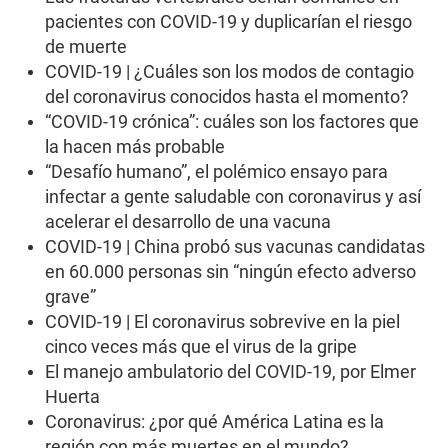
2
pacientes con COVID-19 y duplicarían el riesgo
m
i
de muerte
n
COVID-19 | ¿Cuáles son los modos de contagio
u
t
del coronavirus conocidos hasta el momento?
e
s
“COVID-19 crónica”: cuáles son los factores que
,
la hacen más probable
1
1
“Desafío humano”, el polémico ensayo para
s
infectar a gente saludable con coronavirus y así
e
c
acelerar el desarrollo de una vacuna
o
COVID-19 | China probó sus vacunas candidatas
n
d
en 60.000 personas sin “ningún efecto adverso
s
grave”
COVID-19 | El coronavirus sobrevive en la piel
cinco veces más que el virus de la gripe
El manejo ambulatorio del COVID-19, por Elmer
Huerta
Coronavirus: ¿por qué América Latina es la
región con más muertes en el mundo?