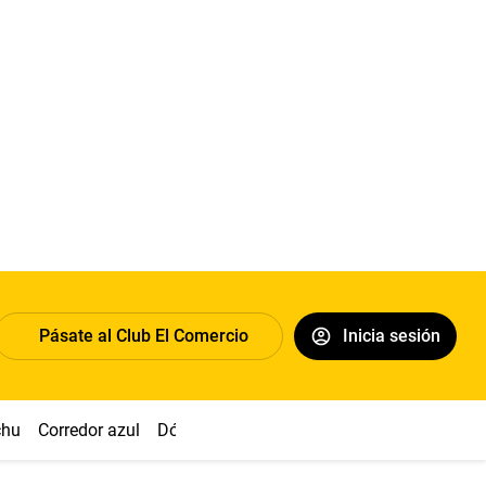
Pásate al Club El Comercio
Inicia sesión
chu
Corredor azul
Dólar
Congreso
Nasca
Acuña
Toled