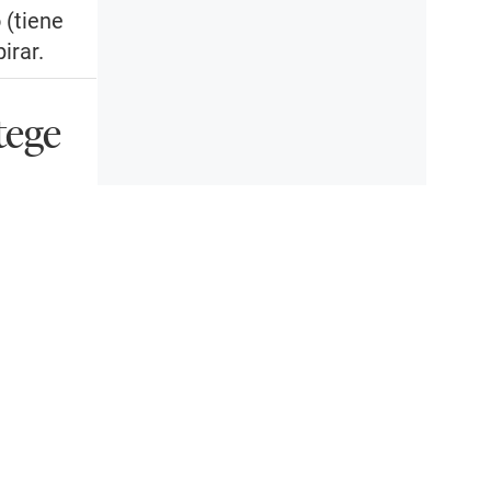
 (tiene
irar.
tege