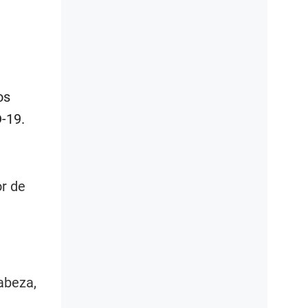
os
-19.
or de
abeza,