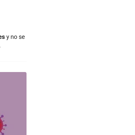
es
y no se
o