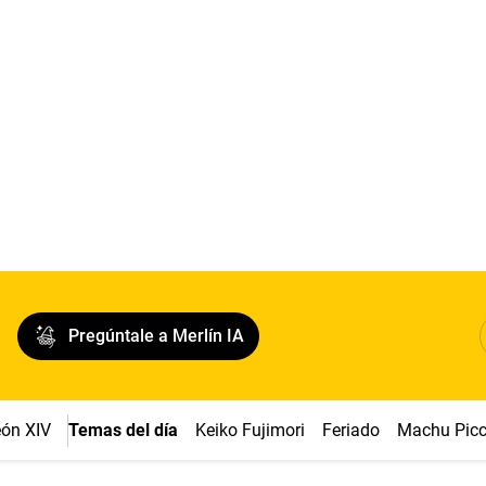
Pregúntale a Merlín IA
ón XIV
Temas del día
Keiko Fujimori
Feriado
Machu Pic