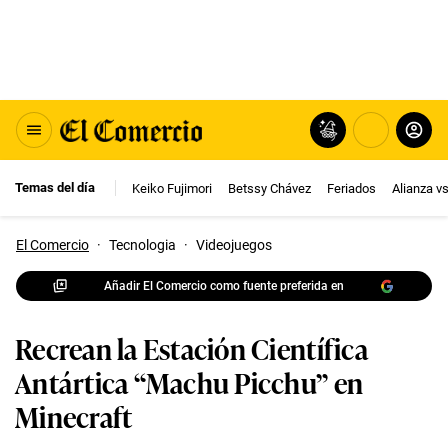
Temas del día
Keiko Fujimori
Betssy Chávez
Feriados
Alianza v
El Comercio
·
Tecnologia
·
Videojuegos
Añadir El Comercio como fuente preferida en
Recrean la Estación Científica
Antártica “Machu Picchu” en
Minecraft