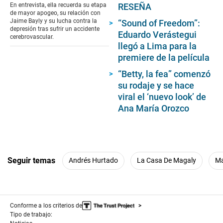
of
RESEÑA
En entrevista, ella recuerda su etapa
4
de mayor apogeo, su relación con
minutes,
Jaime Bayly y su lucha contra la
“Sound of Freedom”:
32
depresión tras sufrir un accidente
Eduardo Verástegui
seconds
cerebrovascular.
llegó a Lima para la
premiere de la película
“Betty, la fea” comenzó
su rodaje y se hace
viral el ‘nuevo look’ de
Ana María Orozco
Seguir temas
Andrés Hurtado
La Casa De Magaly
Ma
Conforme a los criterios de
Tipo de trabajo: