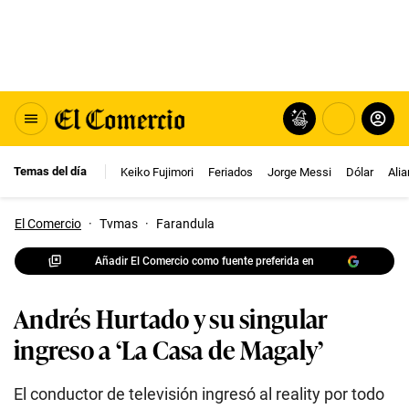
Temas del día
Keiko Fujimori
Feriados
Jorge Messi
Dólar
Ali
El Comercio
·
Tvmas
·
Farandula
Añadir El Comercio como fuente preferida en
Andrés Hurtado y su singular
ingreso a ‘La Casa de Magaly’
El conductor de televisión ingresó al reality por todo