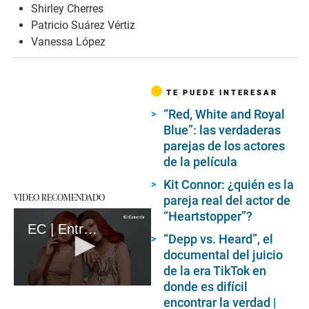
Shirley Cherres
Patricio Suárez Vértiz
Vanessa López
TE PUEDE INTERESAR
“Red, White and Royal
Blue”: las verdaderas
parejas de los actores
de la película
Kit Connor: ¿quién es la
VIDEO RECOMENDADO
pareja real del actor de
“Heartstopper”?
EC | Entrevista a Coco Marusix
“Depp vs. Heard”, el
documental del juicio
de la era TikTok en
donde es difícil
0
encontrar la verdad |
seconds