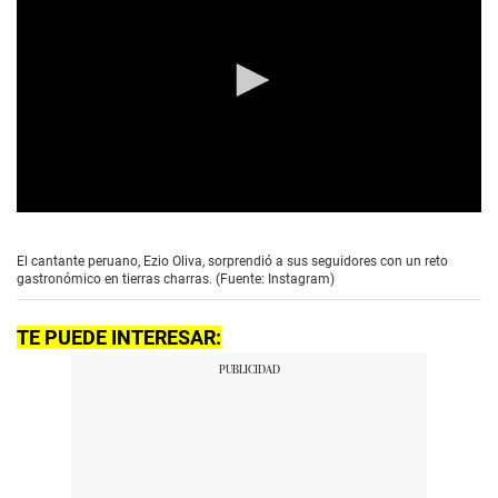
0
s
e
El cantante peruano, Ezio Oliva, sorprendió a sus seguidores con un reto
c
gastronómico en tierras charras. (Fuente: Instagram)
o
n
d
TE PUEDE INTERESAR:
s
o
f
0
s
e
c
o
n