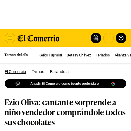
Temas del día
Keiko Fujimori
Betssy Chávez
Feriados
Alianza v
El Comercio
·
Tvmas
·
Farandula
Añadir El Comercio como fuente preferida en
Ezio Oliva: cantante sorprende a
niño vendedor comprándole todos
sus chocolates