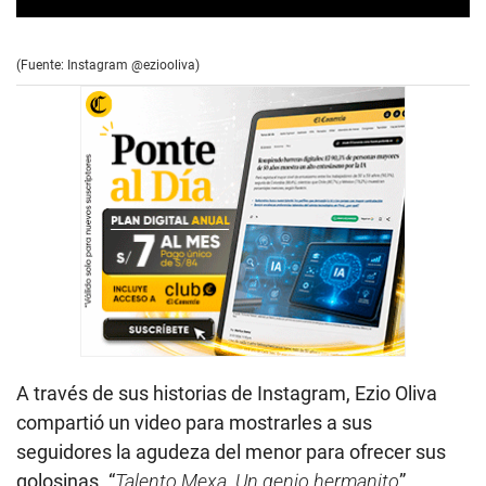
0
s
e
(Fuente: Instagram @eziooliva)
c
o
n
d
s
o
f
3
2
s
e
c
o
n
d
s
A través de sus historias de Instagram, Ezio Oliva
compartió un video para mostrarles a sus
seguidores la agudeza del menor para ofrecer sus
golosinas. “
Talento Mexa. Un genio hermanito
”,