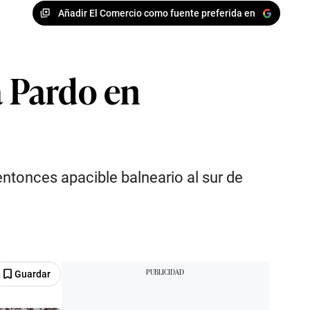
Añadir El Comercio como fuente preferida en
a Pardo en
entonces apacible balneario al sur de
Guardar