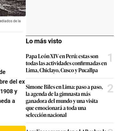
ediados de la
Lo más visto
1
Papa León XIV en Perú: estas son
todas las actividades confirmadas en
Lima, Chiclayo, Cusco y Pucallpa
 de
bre del ex
2
Simone Biles en Lima: paso a paso,
-1908 y
la agenda de la gimnasta más
ganadora del mundo y una visita
meda a
que emocionará a toda una
selección nacional