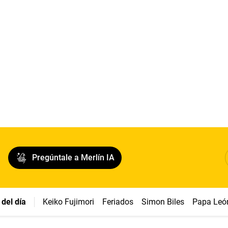
Pregúntale a Merlín IA
del día
Keiko Fujimori
Feriados
Simon Biles
Papa Leó