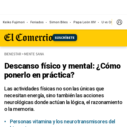
Keiko Fujimori
Feriados
Simon Biles
Papa León XIV
U vs Cristal
Dó
SUSCRÍBETE
BIENESTAR
>
MENTE SANA
Descanso físico y mental: ¿Cómo
ponerlo en práctica?
Las actividades físicas no son las únicas que
necesitan energía, sino también las acciones
neurológicas donde actúan la lógica, el razonamiento
o la memoria.
Personas vitamina y los neurotransmisores del