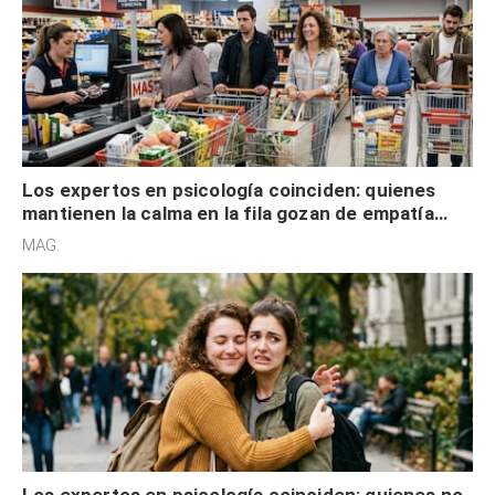
Los expertos en psicología coinciden: quienes
mantienen la calma en la fila gozan de empatía
cognitiva, gratitud y no solo tienen autocontrol
MAG.
Los expertos en psicología coinciden: quienes no