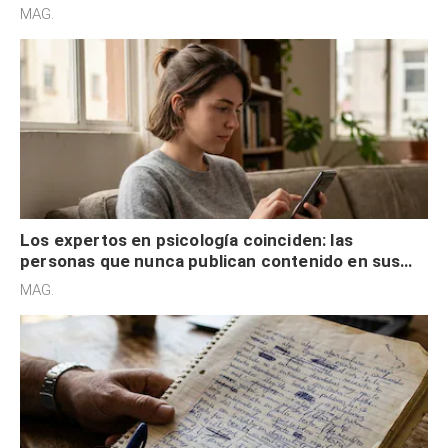
son acumuladores, sino que tienen necesidad de
MAG.
control
Los expertos en psicología coinciden: las
personas que nunca publican contenido en sus
redes sociales no pretenden buscar validación
MAG.
externa