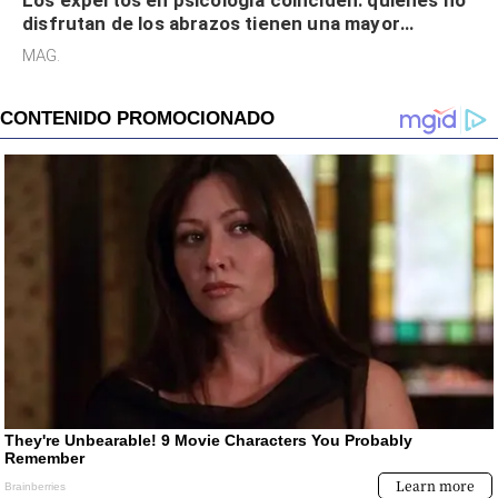
disfrutan de los abrazos tienen una mayor
sensibilidad a los estímulos físicos y no es por
MAG.
desinterés