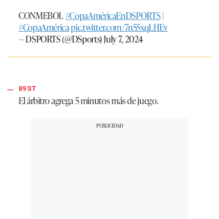
CONMEBOL
#CopaAméricaEnDSPORTS
|
#CopaAmérica
pic.twitter.com/7n55xqLHEv
— DSPORTS (@DSports)
July 7, 2024
89 ST
El árbitro agrega 5 minutos más de juego.