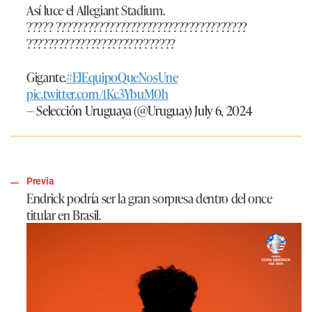
Así luce el Allegiant Stadium.
????? ????????????????????????????????????
????????????????????????????
Gigante.
#ElEquipoQueNosUne
pic.twitter.com/1Kc3YbuM0h
— Selección Uruguaya (@Uruguay)
July 6, 2024
Previa
Endrick podría ser la gran sorpresa dentro del once
titular en Brasil.