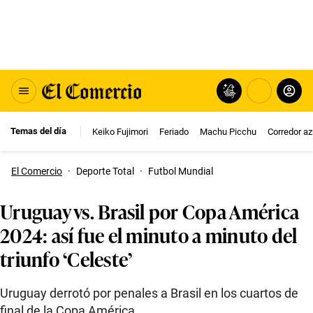
Temas del día
Keiko Fujimori
Feriado
Machu Picchu
Corredor az
El Comercio
·
Deporte Total
·
Futbol Mundial
Uruguay vs. Brasil por Copa América
2024: así fue el minuto a minuto del
triunfo ‘Celeste’
Uruguay derrotó por penales a Brasil en los cuartos de
final de la Copa América.