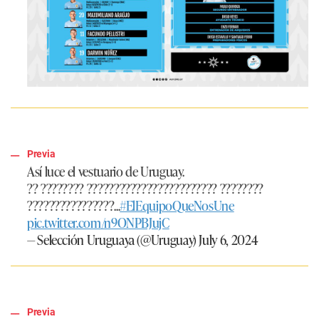
Previa
Así luce el vestuario de Uruguay.
?? ???????? ???????????????????????? ????????
????????????????...
#ElEquipoQueNosUne
pic.twitter.com/n9ONPBJujC
— Selección Uruguaya (@Uruguay)
July 6, 2024
Previa