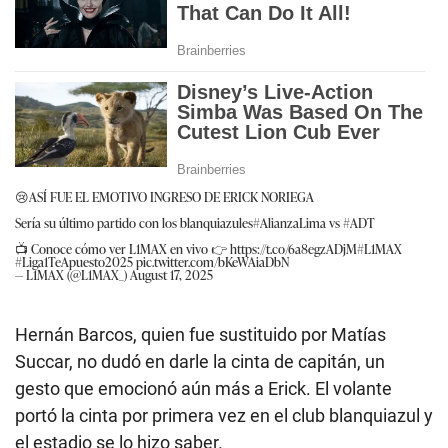
😢ASÍ FUE EL EMOTIVO INGRESO DE ERICK NORIEGA
Sería su último partido con los blanquiazules
#AlianzaLima
vs
#ADT
📺 Conoce cómo ver L1MAX en vivo 👉
https://t.co/6a8egzADjM
#L1MAX
#Liga1TeApuesto2025
pic.twitter.com/bKeWAiaDbN
— L1MAX (@L1MAX_)
August 17, 2025
Hernán Barcos, quien fue sustituido por Matías
Succar, no dudó en darle la cinta de capitán, un
gesto que emocionó aún más a Erick. El volante
portó la cinta por primera vez en el club blanquiazul y
el estadio se lo hizo saber.