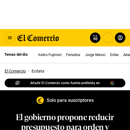
Temas del día
Keiko Fujimori
Feriados
Jorge Messi
Dólar
Ali
El Comercio
·
Ecdata
Añadir El Comercio como fuente preferida en
Solo para suscriptores
El gobierno propone reducir
presupuesto para orden y