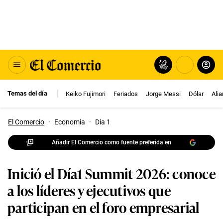
Temas del día
Keiko Fujimori
Feriados
Jorge Messi
Dólar
Ali
El Comercio
·
Economia
·
Dia 1
Añadir El Comercio como fuente preferida en
Inició el Día1 Summit 2026: conoce
a los líderes y ejecutivos que
participan en el foro empresarial