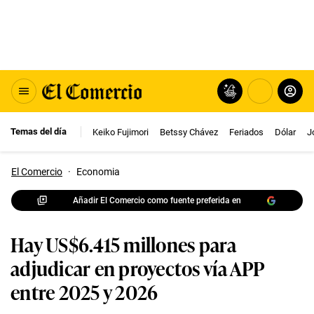
Temas del día
Keiko Fujimori
Betssy Chávez
Feriados
Dólar
J
El Comercio
·
Economia
Añadir El Comercio como fuente preferida en
Hay US$6.415 millones para
adjudicar en proyectos vía APP
entre 2025 y 2026