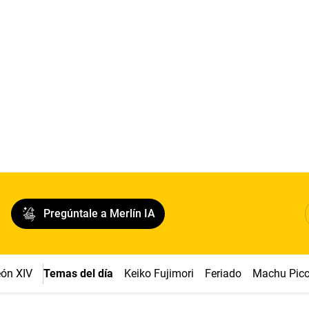
Pregúntale a Merlín IA
ón XIV
Temas del día
Keiko Fujimori
Feriado
Machu Pic