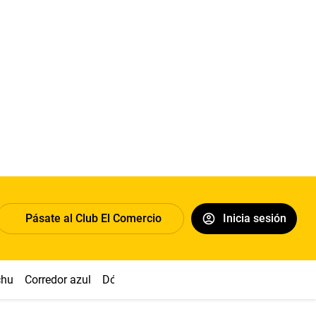
Pásate al Club El Comercio
Inicia sesión
chu
Corredor azul
Dólar
Congreso
Nasca
Acuña
Toled