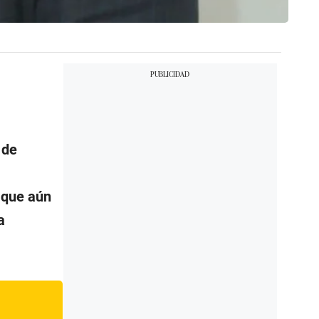
 de
 que aún
a