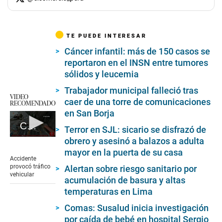
TE PUEDE INTERESAR
Cáncer infantil: más de 150 casos se
reportaron en el INSN entre tumores
sólidos y leucemia
Trabajador municipal falleció tras
VIDEO
caer de una torre de comunicaciones
RECOMENDADO
en San Borja
Costa Verde: Camión choca contra barrera de protección
Terror en SJL: sicario se disfrazó de
0
obrero y asesinó a balazos a adulta
seconds
mayor en la puerta de su casa
of
Accidente
5
provocó tráfico
Alertan sobre riesgo sanitario por
minutes,
vehicular
acumulación de basura y altas
10
seconds
temperaturas en Lima
Comas: Susalud inicia investigación
por caída de bebé en hospital Sergio