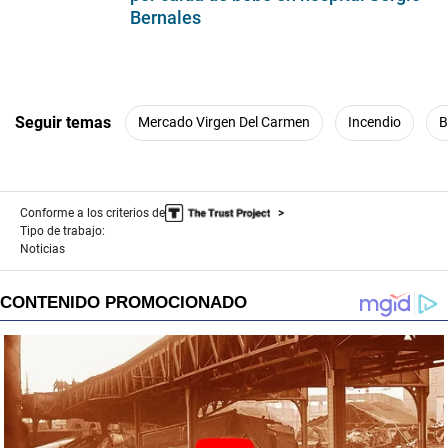
Bernales
Seguir temas
Mercado Virgen Del Carmen
Incendio
B
Conforme a los criterios de
Tipo de trabajo:
Noticias