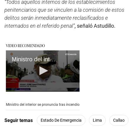
“Todos aquellos internos de los establecimientos
penitenciarios que se vinculen a la comisión de estos
delitos serán inmediatamente reclasificados e
internados en el referido penal”
, señaló Astudillo.
VIDEO RECOMENDADO
Ministro del interior se pronuncia tras incendio
0
seconds
of
Ministro del interior se pronuncia tras incendio
2
minutes,
31
Seguir temas
Estado De Emergencia
Lima
Callao
seconds