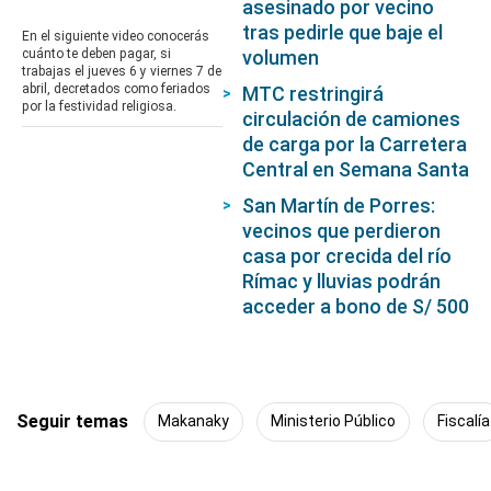
asesinado por vecino
seconds
tras pedirle que baje el
of
En el siguiente video conocerás
0
volumen
cuánto te deben pagar, si
seconds
trabajas el jueves 6 y viernes 7 de
abril, decretados como feriados
MTC restringirá
por la festividad religiosa.
circulación de camiones
de carga por la Carretera
Central en Semana Santa
San Martín de Porres:
vecinos que perdieron
casa por crecida del río
Rímac y lluvias podrán
acceder a bono de S/ 500
Seguir temas
Makanaky
Ministerio Público
Fiscalía