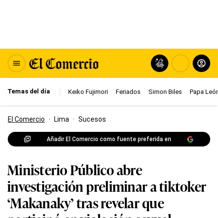
Temas del día
Keiko Fujimori
Feriados
Simon Biles
Papa León
El Comercio
·
Lima
·
Sucesos
Añadir El Comercio como fuente preferida en
Ministerio Público abre
investigación preliminar a tiktoker
‘Makanaky’ tras revelar que