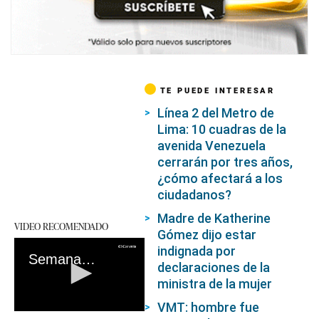
TE PUEDE INTERESAR
Línea 2 del Metro de
Lima: 10 cuadras de la
avenida Venezuela
cerrarán por tres años,
¿cómo afectará a los
ciudadanos?
Madre de Katherine
VIDEO RECOMENDADO
Gómez dijo estar
indignada por
Semana Santa: ¿cuánto me pagarán si trabajo Jueves Santo y Viernes Santo?
declaraciones de la
ministra de la mujer
VMT: hombre fue
0