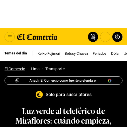
Temas del día
Keiko Fujimori
Betssy Chávez
Feriados
Dólar
J
El Comercio
·
Lima
·
Transporte
Añadir El Comercio como fuente preferida en
Solo para suscriptores
Luz verde al teleférico de
Miraflores: cuándo empieza,