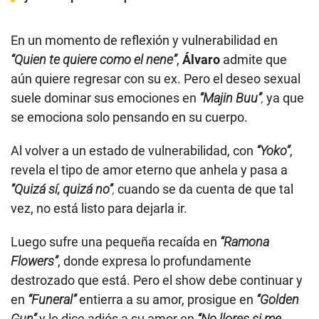
En un momento de reflexión y vulnerabilidad en
“Quien te quiere como el nene”
,
Álvaro
admite que
aún quiere regresar con su ex. Pero el deseo sexual
suele dominar sus emociones en
“Majin Buu”
,
ya que
se emociona solo pensando en su cuerpo.
Al volver a un estado de vulnerabilidad, con
“Yoko”
,
revela el tipo de amor eterno que anhela y pasa a
“Quizá sí, quizá no”
,
cuando se da cuenta de que tal
vez, no está listo para dejarla ir.
Luego sufre una pequeña recaída en
“Ramona
Flowers”
, donde expresa lo profundamente
destrozado que está. Pero el show debe continuar y
en
“Funeral”
entierra a su amor, prosigue en
“Golden
Gun”
y le dice adiós a su amor en
“No llores si me