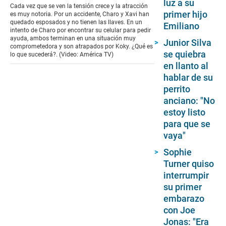
luz a su
of
Cada vez que se ven la tensión crece y la atracción
2
primer hijo
es muy notoria. Por un accidente, Charo y Xavi han
minutes,
quedado esposados y no tienen las llaves. En un
Emiliano
43
intento de Charo por encontrar su celular para pedir
seconds
ayuda, ambos terminan en una situación muy
Junior Silva
comprometedora y son atrapados por Koky. ¿Qué es
se quiebra
lo que sucederá?. (Video: América TV)
en llanto al
hablar de su
perrito
anciano: "No
estoy listo
para que se
vaya"
Sophie
Turner quiso
interrumpir
su primer
embarazo
con Joe
Jonas: "Era