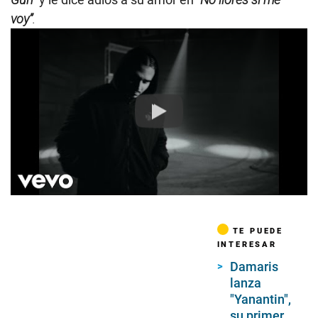
voy”
.
Play
TE PUEDE
INTERESAR
Damaris
lanza
"Yanantin",
su primer