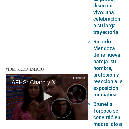
disco en
vivo: una
celebración
a su larga
trayectoria
Ricardo
Mendoza
tiene nueva
pareja: su
nombre,
VIDEO RECOMENDADO
profesión y
reacción a la
AFHS: Charo y Xavi están esposados y terminan en una situación bastante comprometedora
exposición
mediática
Brunella
Torpoco se
convirtió en
0
madre: dio a
seconds