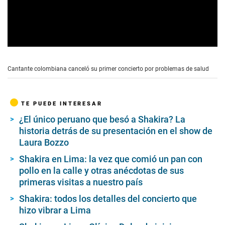
0
s
e
Cantante colombiana canceló su primer concierto por problemas de salud
c
o
n
d
TE PUEDE INTERESAR
s
o
¿El único peruano que besó a Shakira? La
f
historia detrás de su presentación en el show de
5
3
Laura Bozzo
s
e
Shakira en Lima: la vez que comió un pan con
c
pollo en la calle y otras anécdotas de sus
o
n
primeras visitas a nuestro país
d
s
Shakira: todos los detalles del concierto que
hizo vibrar a Lima