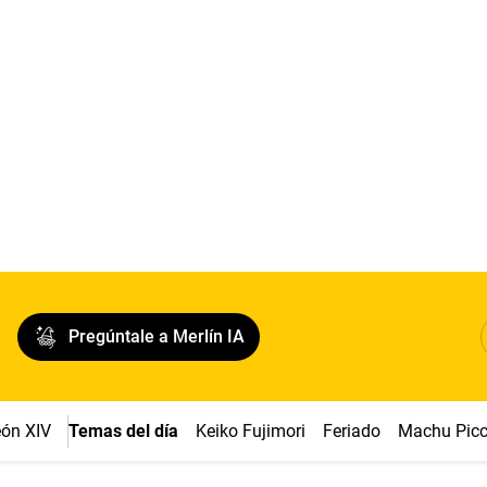
Pregúntale a Merlín IA
ón XIV
Temas del día
Keiko Fujimori
Feriado
Machu Pic