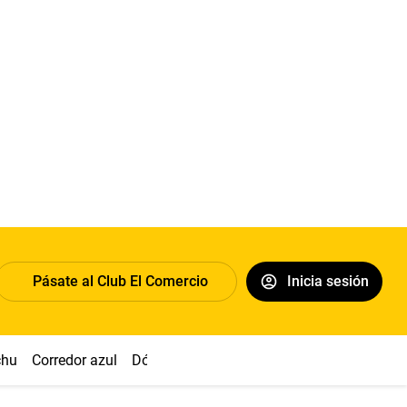
Pásate al Club El Comercio
Inicia sesión
chu
Corredor azul
Dólar
Congreso
Nasca
Acuña
Toled