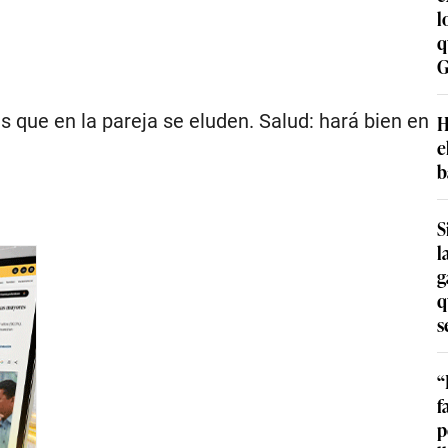
l
q
G
 que en la pareja se eluden. Salud: hará bien en
H
e
b
S
l
g
q
s
“
f
p