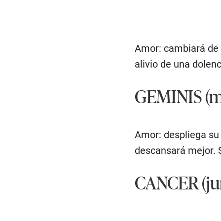
Amor: cambiará de á
alivio de una dolenc
GEMINIS (ma
Amor: despliega su 
descansará mejor. S
CANCER (jun