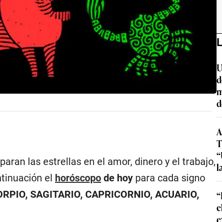
L
U
d
m
d
A
T
“
aran las estrellas en el amor, dinero y el trabajo,
l
ntinuación el
horóscopo
de hoy
para cada signo
CORPIO, SAGITARIO, CAPRICORNIO, ACUARIO,
“
e
e