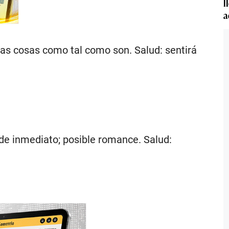
l
a
las cosas como tal como son. Salud: sentirá
 de inmediato; posible romance. Salud: