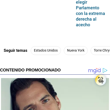
elegir
Parlamento
con la extrema
derecha al
acecho
Seguir temas
Estados Unidos
Nueva York
Torre Chry