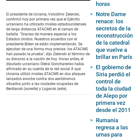
0
horas
seconds
of
Notre Dame
El presidente de Ucrania, Volodímir Zelenski,
21
confirmó hoy por primera vez que el Ejército
renace: los
seconds
ucraniano ha utilizado misiles estadounidenses
secretos de la
de larga distancia ATACMS en el campo de
batalla. "Gracias de manera especial a los
reconstrucción
Estados Unidos. Nuestros acuerdos con el
de la catedral
presidente Biden se están implementando. Se
que vuelve a
ejecutan de una forma muy precisa: los ATACMS
han pasado la prueba", dijo Zelenski al término de
brillar en París
su discurso a la nación de hoy. Horas antes, el
diputado ucraniano Oleksí Goncharenko había
El gobierno de
afirmado en su cuenta de la red social X que
Siria perdió el
Ucrania utilizó misiles ATACMS en dos ataques
lanzados anoche contra dos aeródromos
control de
situados junto a las ciudades ocupadas de
toda la ciudad
Berdiansk (sureste) y Lugansk (este).
de Alepo por
primera vez
desde el 2011
Rumania
regresa a las
urnas para