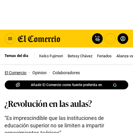
Temas del día
Keiko Fujimori
Betssy Chávez
Feriados
Alianza v
El Comercio
·
Opinion
·
Colaboradores
Añadir El Comercio como fuente preferida en
¿Revolución en las aulas?
“Es imprescindible que las instituciones de
educación superior no se limiten a impartir
conocimientos teóricos”.