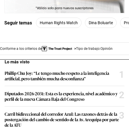
Seguir temas
Human Rights Watch
Dina Boluarte
Pr
Conforme a los criterios de
Tipo de trabajo:
Opinión
Lo más visto
1
Phillip Chu Joy: “Le tengo mucho respeto a la inteligencia
artificial, pero también mucha desconfianza”
2
Diputados 2026-2031: Esta es la experiencia, nivel académico y
perfil de la nueva Cámara Baja del Congreso
3
Carril bidireccional del corredor Azul: Las razones detrás de la
postergación del cambio de sentido de la Av. Arequipa por parte
de la ATU