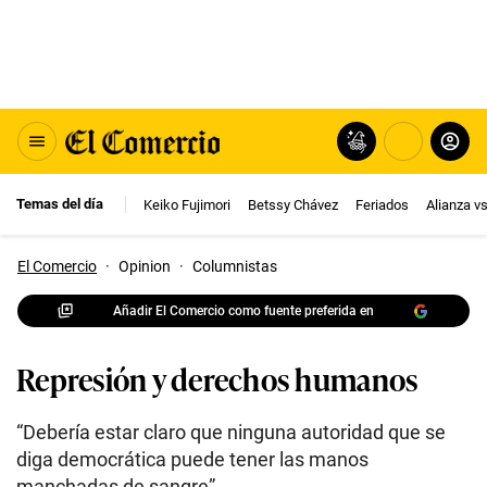
Temas del día
Keiko Fujimori
Betssy Chávez
Feriados
Alianza v
El Comercio
·
Opinion
·
Columnistas
Añadir El Comercio como fuente preferida en
Represión y derechos humanos
“Debería estar claro que ninguna autoridad que se
diga democrática puede tener las manos
manchadas de sangre”.