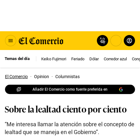
Temas del día
Keiko Fujimori
Feriado
Dólar
Corredor azul
Con
El Comercio
·
Opinion
·
Columnistas
Añadir El Comercio como fuente preferida en
Sobre la lealtad ciento por ciento
“Me interesa llamar la atención sobre el concepto de
lealtad que se maneja en el Gobierno”.