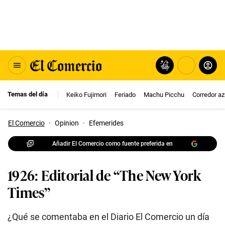
Temas del día
Keiko Fujimori
Feriado
Machu Picchu
Corredor az
El Comercio
·
Opinion
·
Efemerides
Añadir El Comercio como fuente preferida en
1926: Editorial de “The New York
Times”
¿Qué se comentaba en el Diario El Comercio un día