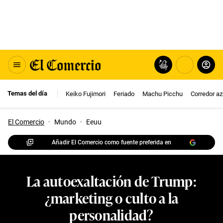
Temas del día
Keiko Fujimori
Feriado
Machu Picchu
Corredor az
El Comercio
·
Mundo
·
Eeuu
Añadir El Comercio como fuente preferida en
La autoexaltación de Trump:
¿marketing o culto a la
personalidad?