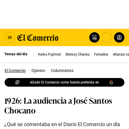
Temas del día
Keiko Fujimori
Betssy Chávez
Feriados
Alianza v
El Comercio
·
Opinion
·
Columnistas
Añadir El Comercio como fuente preferida en
1926: La audiencia a José Santos
Chocano
¿Qué se comentaba en el Diario El Comercio un día