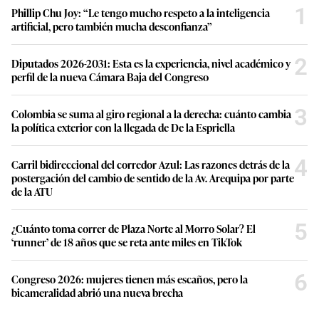
1
Phillip Chu Joy: “Le tengo mucho respeto a la inteligencia
artificial, pero también mucha desconfianza”
2
Diputados 2026-2031: Esta es la experiencia, nivel académico y
perfil de la nueva Cámara Baja del Congreso
3
Colombia se suma al giro regional a la derecha: cuánto cambia
la política exterior con la llegada de De la Espriella
4
Carril bidireccional del corredor Azul: Las razones detrás de la
postergación del cambio de sentido de la Av. Arequipa por parte
de la ATU
5
¿Cuánto toma correr de Plaza Norte al Morro Solar? El
‘runner’ de 18 años que se reta ante miles en TikTok
6
Congreso 2026: mujeres tienen más escaños, pero la
bicameralidad abrió una nueva brecha