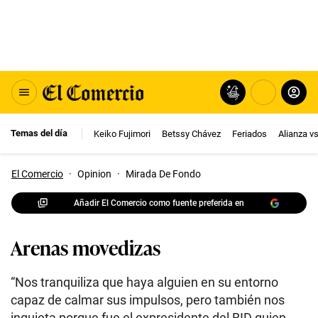
Temas del día
Keiko Fujimori
Betssy Chávez
Feriados
Alianza v
El Comercio
·
Opinion
·
Mirada De Fondo
Añadir El Comercio como fuente preferida en
Arenas movedizas
“Nos tranquiliza que haya alguien en su entorno
capaz de calmar sus impulsos, pero también nos
inquieta porque fue el expresidente del BID quien