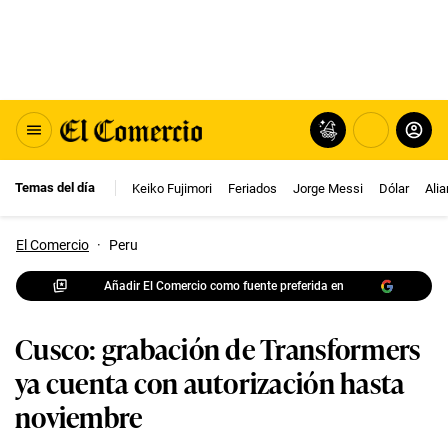
Temas del día
Keiko Fujimori
Feriados
Jorge Messi
Dólar
Ali
El Comercio
·
Peru
Añadir El Comercio como fuente preferida en
Cusco: grabación de Transformers
ya cuenta con autorización hasta
noviembre