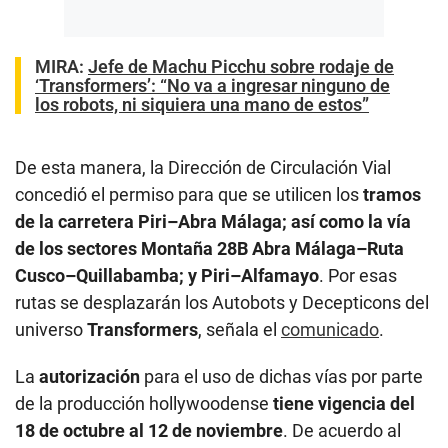
MIRA:
Jefe de Machu Picchu sobre rodaje de
‘Transformers’: “No va a ingresar ninguno de
los robots, ni siquiera una mano de estos”
De esta manera, la Dirección de Circulación Vial
concedió el permiso para que se utilicen los
tramos
de la carretera Piri–Abra Málaga; así como la vía
de los sectores Montaña 28B Abra Málaga–Ruta
Cusco–Quillabamba; y Piri–Alfamayo
. Por esas
rutas se desplazarán los Autobots y Decepticons del
universo
Transformers
, señala el
comunicado
.
La
autorización
para el uso de dichas vías por parte
de la producción hollywoodense
tiene vigencia del
18 de octubre al 12 de noviembre
. De acuerdo al