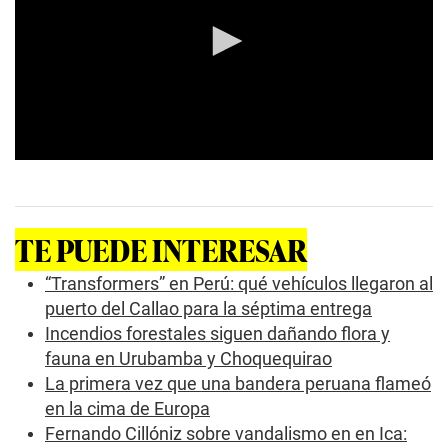
0
s
e
c
o
TE PUEDE INTERESAR
n
d
s
“Transformers” en Perú: qué vehículos llegaron al
o
puerto del Callao para la séptima entrega
f
0
Incendios forestales siguen dañando flora y
s
fauna en Urubamba y Choquequirao
e
c
La primera vez que una bandera peruana flameó
o
n
en la cima de Europa
d
Fernando Cillóniz sobre vandalismo en en Ica:
s