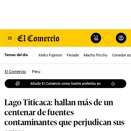
Temas del día
Keiko Fujimori
Feriado
Machu Picchu
Corredor az
El Comercio
·
Peru
Añadir El Comercio como fuente preferida en
Lago Titicaca: hallan más de un
centenar de fuentes
contaminantes que perjudican sus