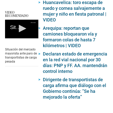
Huancavelica: toro escapa de
ruedo y cornea salvajemente a
VIDEO
mujer y niño en fiesta patronal |
RECOMENDADO
VIDEO
Situación del mercado mayorista ante paro de transportistas de carga pesada
Arequipa: reportan que
camiones bloquearon vía y
formaron colas de hasta 7
0
seconds
kilómetros | VIDEO
of
Situación del mercado
0
Declaran estado de emergencia
mayorista ante paro de
seconds
transportistas de carga
en la red vial nacional por 30
pesada
días: PNP y FF. AA. mantendrán
control interno
Dirigente de transportistas de
carga afirma que diálogo con el
Gobierno continúa: “Se ha
mejorado la oferta”