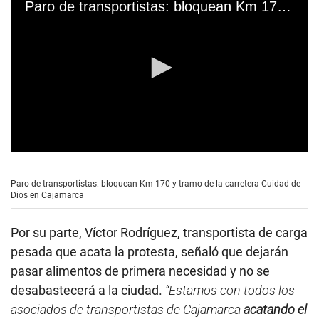
Paro de transportistas: bloquean Km 170 y tramo de la carretera Cuidad de Dios en Cajamarca
0
s
e
Paro de transportistas: bloquean Km 170 y tramo de la carretera Cuidad de
c
Dios en Cajamarca
o
n
d
Por su parte, Víctor Rodríguez, transportista de carga
s
o
pesada que acata la protesta, señaló que dejarán
f
pasar alimentos de primera necesidad y no se
0
s
desabastecerá a la ciudad.
“Estamos con todos los
e
c
asociados de transportistas de Cajamarca
acatando el
o