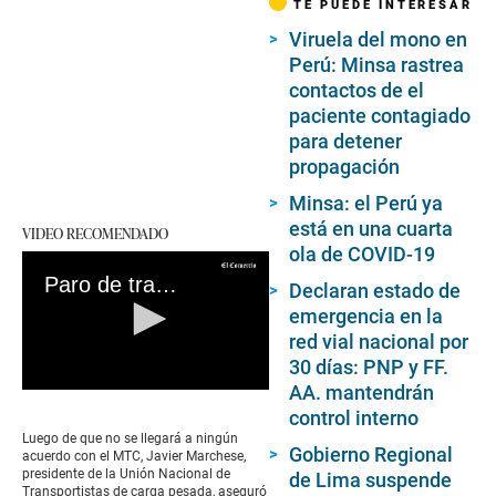
TE PUEDE INTERESAR
Viruela del mono en
Perú: Minsa rastrea
contactos de el
paciente contagiado
para detener
propagación
Minsa: el Perú ya
está en una cuarta
VIDEO RECOMENDADO
ola de COVID-19
Paro de transporte a nivel nacional: cuándo es, por qué se hará y quiénes acatarán la medida
Declaran estado de
emergencia en la
red vial nacional por
30 días: PNP y FF.
AA. mantendrán
0
seconds
control interno
of
Luego de que no se llegará a ningún
0
Gobierno Regional
acuerdo con el MTC, Javier Marchese,
seconds
presidente de la Unión Nacional de
de Lima suspende
Transportistas de carga pesada, aseguró