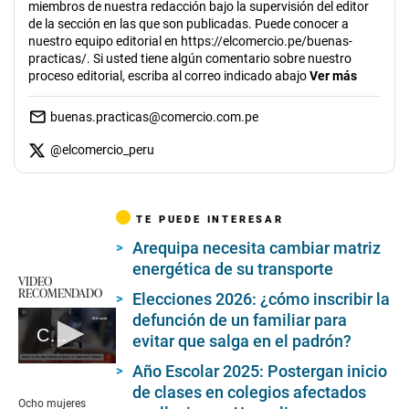
miembros de nuestra redacción bajo la supervisión del editor
de la sección en las que son publicadas. Puede conocer a
nuestro equipo editorial en https://elcomercio.pe/buenas-
practicas/. Si usted tiene algún comentario sobre nuestro
proceso editorial, escriba al correo indicado abajo
Ver más
buenas.practicas@comercio.com.pe
@
elcomercio_peru
TE PUEDE INTERESAR
Arequipa necesita cambiar matriz
energética de su transporte
VIDEO
RECOMENDADO
Elecciones 2026: ¿cómo inscribir la
defunción de un familiar para
Comas: mujeres roban en manada en bus de transporte público
evitar que salga en el padrón?
0
Año Escolar 2025: Postergan inicio
seconds
de clases en colegios afectados
of
Ocho mujeres