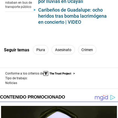
por lluvias en Ucayali
2
robaban en bus de
minutes,
transporte público
Caribeños de Guadalupe: ocho
18
seconds
heridos tras bomba lacrimógena
en concierto | VIDEO
Seguir temas
Piura
Asesinato
Crimen
Conforme a los criterios de
Tipo de trabajo:
Noticias