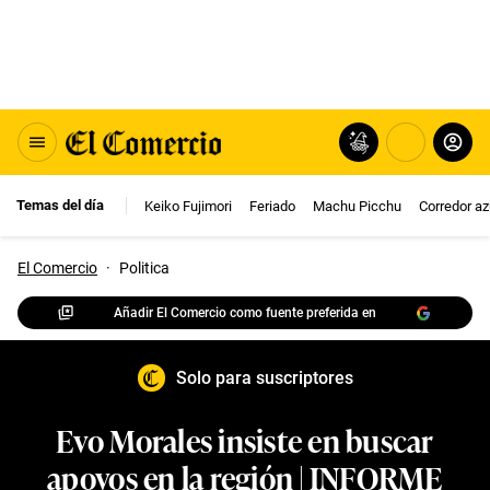
Temas del día
Keiko Fujimori
Feriado
Machu Picchu
Corredor az
El Comercio
·
Politica
Añadir El Comercio como fuente preferida en
Solo para suscriptores
Evo Morales insiste en buscar
apoyos en la región | INFORME