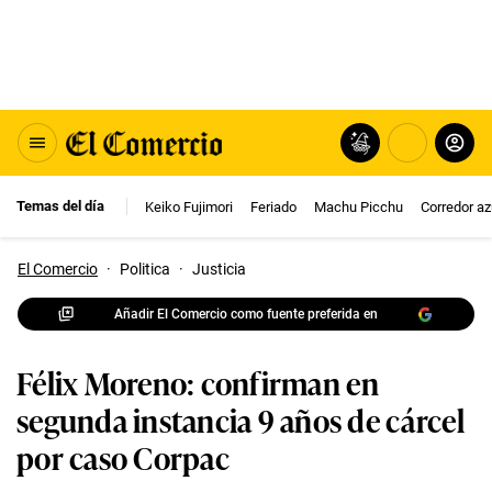
Temas del día
Keiko Fujimori
Feriado
Machu Picchu
Corredor az
El Comercio
·
Politica
·
Justicia
Añadir El Comercio como fuente preferida en
Félix Moreno: confirman en
segunda instancia 9 años de cárcel
por caso Corpac