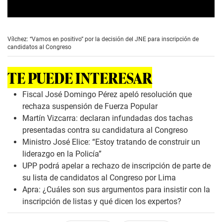
0
s
e
Vílchez: “Vamos en positivo” por la decisión del JNE para inscripción de
c
candidatos al Congreso
o
n
d
TE PUEDE INTERESAR
s
o
f
Fiscal José Domingo Pérez apeló resolución que
3
rechaza suspensión de Fuerza Popular
m
i
Martín Vizcarra: declaran infundadas dos tachas
n
presentadas contra su candidatura al Congreso
u
t
Ministro José Elice: “Estoy tratando de construir un
e
liderazgo en la Policía”
s
,
UPP podrá apelar a rechazo de inscripción de parte de
1
su lista de candidatos al Congreso por Lima
s
e
Apra: ¿Cuáles son sus argumentos para insistir con la
c
inscripción de listas y qué dicen los expertos?
o
n
d