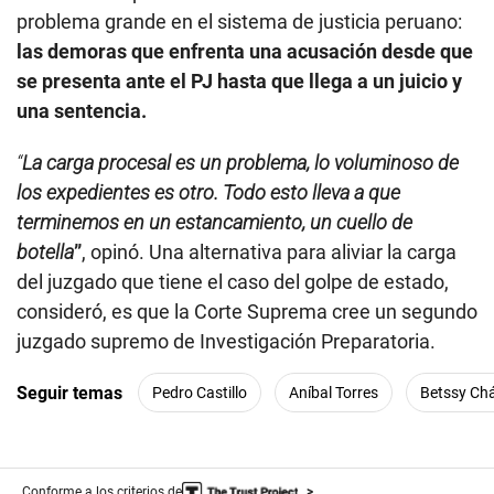
problema grande en el sistema de justicia peruano:
las demoras que enfrenta una acusación desde que
se presenta ante el PJ hasta que llega a un juicio y
una sentencia.
“
La carga procesal es un problema, lo voluminoso de
los expedientes es otro. Todo esto lleva a que
terminemos en un estancamiento, un cuello de
botella
”
, opinó. Una alternativa para aliviar la carga
del juzgado que tiene el caso del golpe de estado,
consideró, es que la Corte Suprema cree un segundo
juzgado supremo de Investigación Preparatoria.
Seguir temas
Pedro Castillo
Aníbal Torres
Betssy Ch
Conforme a los criterios de