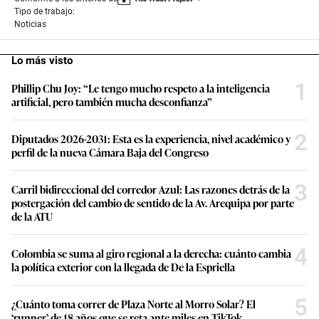
Tipo de trabajo:
Noticias
Lo más visto
1
Phillip Chu Joy: “Le tengo mucho respeto a la inteligencia
artificial, pero también mucha desconfianza”
2
Diputados 2026-2031: Esta es la experiencia, nivel académico y
perfil de la nueva Cámara Baja del Congreso
3
Carril bidireccional del corredor Azul: Las razones detrás de la
postergación del cambio de sentido de la Av. Arequipa por parte
de la ATU
4
Colombia se suma al giro regional a la derecha: cuánto cambia
la política exterior con la llegada de De la Espriella
5
¿Cuánto toma correr de Plaza Norte al Morro Solar? El
‘runner’ de 18 años que se reta ante miles en TikTok