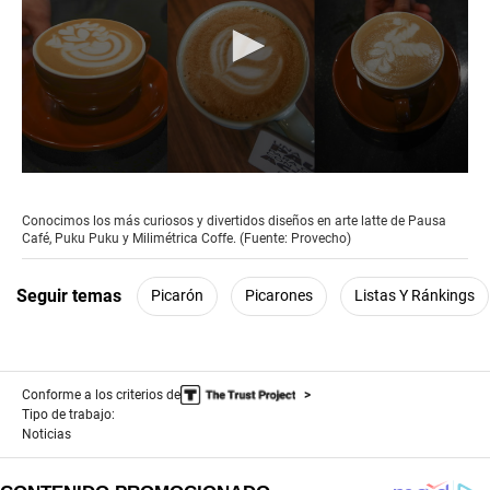
0
seconds
of
Conocimos los más curiosos y divertidos diseños en arte latte de Pausa
5
Café, Puku Puku y Milimétrica Coffe. (Fuente: Provecho)
minutes,
20
seconds
Seguir temas
Picarón
Picarones
Listas Y Ránkings
Conforme a los criterios de
Tipo de trabajo:
Noticias