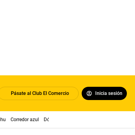
Pásate al Club El Comercio
Inicia sesión
chu
Corredor azul
Dólar
Congreso
Nasca
Acuña
Toled