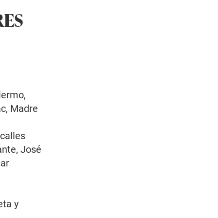
RES
lermo,
ac, Madre
calles
ante, José
sar
eta y