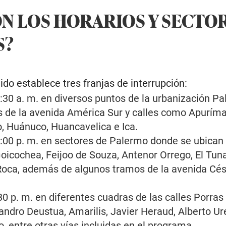
ON LOS HORARIOS Y SECTO
S?
do establece tres franjas de interrupción:
0:30 a. m. en diversos puntos de la urbanización Pa
s de la avenida América Sur y calles como Apurím
to, Huánuco, Huancavelica e Ica.
1:00 p. m. en sectores de Palermo donde se ubican 
oicochea, Feijoo de Souza, Antenor Orrego, El Tun
Roca, además de algunos tramos de la avenida Cé
30 p. m. en diferentes cuadras de las calles Porras
andro Deustua, Amarilis, Javier Heraud, Alberto Ur
, entre otras vías incluidas en el programa.