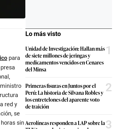
Lo más visto
1
Unidad de Investigación: Hallan más
de siete millones de jeringas y
ico
para
medicamentos vencidos en Cenares
mpresa
del Minsa
onal,
2
Primeras fisuras en Juntos por el
ministro
Perú: La historia de Silvana Robles y
ructura
los entretelones del aparente voto
a red y
de traición
ción, se
3
Aerolíneas responden a LAP sobre la
 horas sin