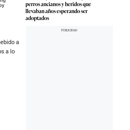
perros ancianos y heridos que
llevaban años esperando ser
adoptados
debido a
s a lo