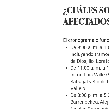
¿CUÁLES S
AFECTADO
El cronograma difundi
De 9:00 a. m. a 1
incluyendo tramo
de Dios, Ilo, Lore
De 11:00 a. m. a 
como Luis Valle G
Sabogal y Sinchi 
Vallejo.
De 3:00 p. m. a 5:
Barrenechea, Alej
Nicolás Corpancho