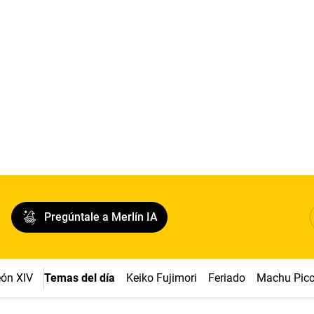
Pregúntale a Merlín IA
ón XIV
Temas del día
Keiko Fujimori
Feriado
Machu Pic