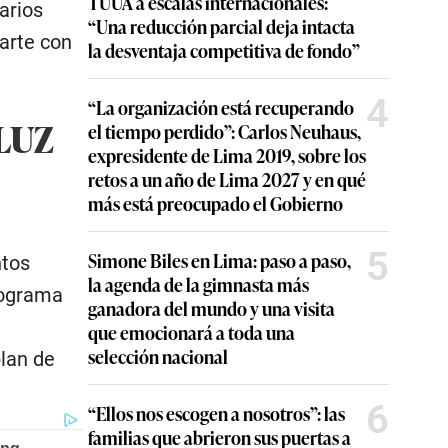
TUUA a escalas internacionales:
arios
“Una reducción parcial deja intacta
arte con
la desventaja competitiva de fondo”
4
“La organización está recuperando
LUZ
el tiempo perdido”: Carlos Neuhaus,
expresidente de Lima 2019, sobre los
retos a un año de Lima 2027 y en qué
más está preocupado el Gobierno
5
Simone Biles en Lima: paso a paso,
ntos
la agenda de la gimnasta más
onograma
ganadora del mundo y una visita
que emocionará a toda una
selección nacional
plan de
6
“Ellos nos escogen a nosotros”: las
familias que abrieron sus puertas a