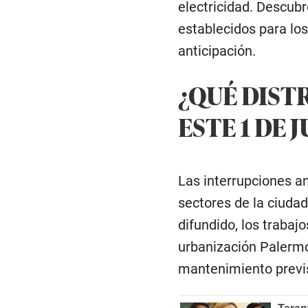
electricidad. Descubr
establecidos para lo
anticipación.
¿QUÉ DIST
ESTE 1 DE 
Las interrupciones an
sectores de la ciudad
difundido, los trabaj
urbanización Palermo
mantenimiento previs