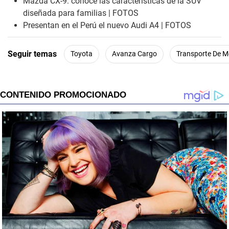
Mazda CX-9: conoce las características de la SUV
1
diseñada para familias | FOTOS
2
s
Presentan en el Perú el nuevo Audi A4 | FOTOS
e
c
o
Seguir temas
Toyota
Avanza Cargo
Transporte De M
n
d
s