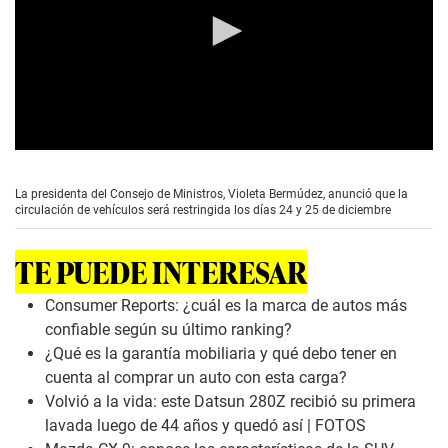
0
s
e
La presidenta del Consejo de Ministros, Violeta Bermúdez, anunció que la
c
circulación de vehículos será restringida los días 24 y 25 de diciembre
o
n
d
TE PUEDE INTERESAR
s
o
f
Consumer Reports: ¿cuál es la marca de autos más
2
confiable según su último ranking?
m
i
¿Qué es la garantía mobiliaria y qué debo tener en
n
cuenta al comprar un auto con esta carga?
u
t
Volvió a la vida: este Datsun 280Z recibió su primera
e
lavada luego de 44 años y quedó así | FOTOS
s
,