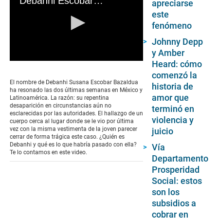
Debanhi Escobar: la cronología de la misteriosa desaparición de la joven mexicana
apreciarse
este
fenómeno
Johnny Depp
y Amber
Heard: cómo
0
seconds
comenzó la
of
El nombre de Debanhi Susana Escobar Bazaldua
historia de
0
ha resonado las dos últimas semanas en México y
seconds
amor que
Latinoamérica. La razón: su repentina
desaparición en circunstancias aún no
terminó en
esclarecidas por las autoridades. El hallazgo de un
violencia y
cuerpo cerca al lugar donde se le vio por última
vez con la misma vestimenta de la joven parecer
juicio
cerrar de forma trágica este caso. ¿Quién es
Debanhi y qué es lo que habría pasado con ella?
Vía
Te lo contamos en este video.
Departamento
Prosperidad
Social: estos
son los
subsidios a
cobrar en