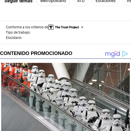
Seguir temas
Metropolitano
ATU
Estaciones
Ve
Conforme a los criterios de
Tipo de trabajo:
Elucidario