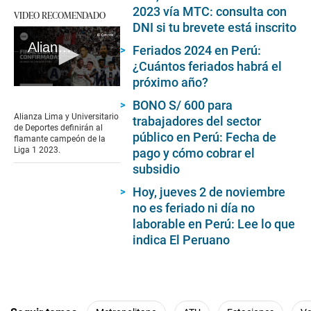
2023 vía MTC: consulta con
VIDEO RECOMENDADO
DNI si tu brevete está inscrito
Alianza Lima vs. Universitario: fechas y horarios confirmados de las finales de la Liga 1
Feriados 2024 en Perú:
¿Cuántos feriados habrá el
próximo año?
0
seconds
BONO S/ 600 para
of
Alianza Lima y Universitario
trabajadores del sector
1
de Deportes definirán al
minute,
público en Perú: Fecha de
flamante campeón de la
50
Liga 1 2023.
pago y cómo cobrar el
seconds
subsidio
Hoy, jueves 2 de noviembre
no es feriado ni día no
laborable en Perú: Lee lo que
indica El Peruano