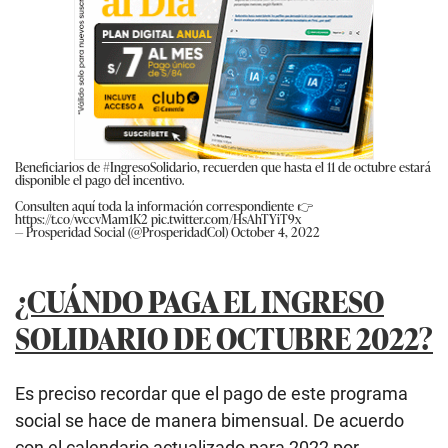
Beneficiarios de
#IngresoSolidario
, recuerden que hasta el 11 de octubre estará
disponible el pago del incentivo.
Consulten aquí toda la información correspondiente 👉
https://t.co/wccvMam1K2
pic.twitter.com/HsAhTYiT9x
— Prosperidad Social (@ProsperidadCol)
October 4, 2022
¿CUÁNDO PAGA EL INGRESO
SOLIDARIO DE OCTUBRE 2022?
Es preciso recordar que el pago de este programa
social se hace de manera bimensual. De acuerdo
con el calendario actualizado para 2022 por