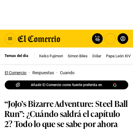
Temas del día
Keiko Fujimori
Simon Biles
Dólar
Papa León XIV
El Comercio
·
Respuestas
·
Cuando
Añadir El Comercio como fuente preferida en
“JoJo’s Bizarre Adventure: Steel Ball
Run”: ¿Cuándo saldrá el capítulo
2? Todo lo que se sabe por ahora