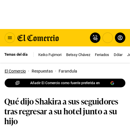
Temas del día
Keiko Fujimori
Betssy Chávez
Feriados
Dólar
J
El Comercio
·
Respuestas
·
Farandula
Añadir El Comercio como fuente preferida en
Qué dijo Shakira a sus seguidores
tras regresar a su hotel junto a su
hijo