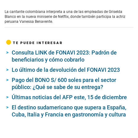
0
s
e
La cantante colombiana interpreta a una de las empleadas de Griselda
c
Blanco en la nueva miniserie de Netflix, donde también participa la actriz
o
peruana Vanessa Benavente.
n
d
s
o
TE PUEDE INTERESAR
f
1
Consulta LINK de FONAVI 2023: Padrón de
m
beneficiarios y cómo cobrarlo
i
n
u
Lo último de la devolución del FONAVI 2023
t
e
Pago del BONO S/ 600 soles para el sector
,
público: ¿Qué se sabe de su entrega?
5
8
Últimas noticias del AFP este, 15 de diciembre
s
e
El destino sudamericano que supera a España,
c
o
Cuba, Italia y Francia en gastronomía y cultura
n
d
s