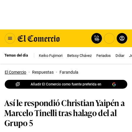
Temas del día
Keiko Fujimori
Betssy Chávez
Feriados
Dólar
J
El Comercio
·
Respuestas
·
Farandula
Añadir El Comercio como fuente preferida en
Así le respondió Christian Yaipén a
Marcelo Tinelli tras halago del al
Grupo 5