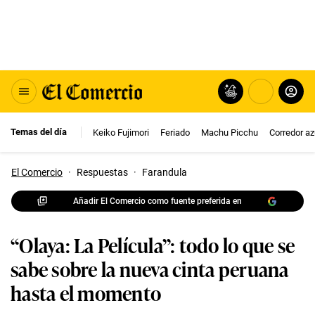
Temas del día
Keiko Fujimori
Feriado
Machu Picchu
Corredor az
El Comercio
·
Respuestas
·
Farandula
Añadir El Comercio como fuente preferida en
“Olaya: La Película”: todo lo que se
sabe sobre la nueva cinta peruana
hasta el momento