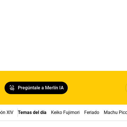
Pregúntale a Merlín IA
ón XIV
Temas del día
Keiko Fujimori
Feriado
Machu Pic