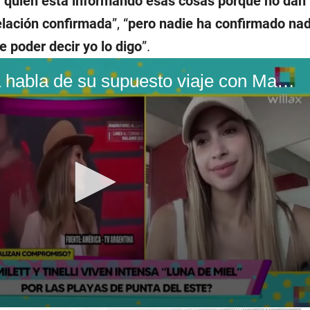
 quién está informando esas cosas porque no dan
elación confirmada
”, “
pero nadie ha confirmado nad
e poder decir yo lo digo
”.