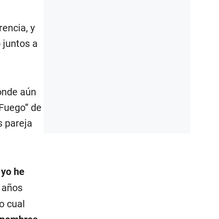
encia, y
 juntos a
donde aún
 Fuego” de
s pareja
 yo he
1 años
o cual