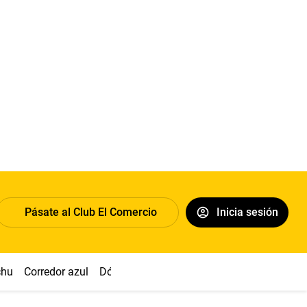
Pásate al Club El Comercio
Inicia sesión
chu
Corredor azul
Dólar
Congreso
Nasca
Acuña
Toled