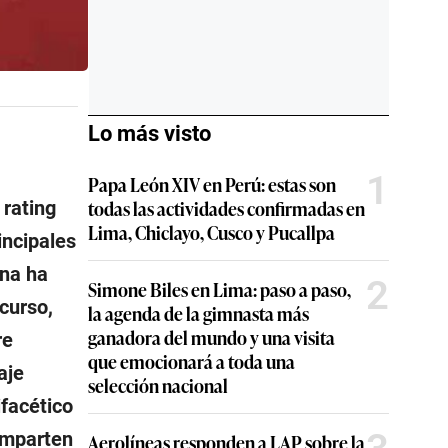
Lo más visto
1
Papa León XIV en Perú: estas son
todas las actividades confirmadas en
 rating
Lima, Chiclayo, Cusco y Pucallpa
incipales
ana ha
2
Simone Biles en Lima: paso a paso,
curso,
la agenda de la gimnasta más
ganadora del mundo y una visita
re
que emocionará a toda una
aje
selección nacional
ifacético
omparten
Aerolíneas responden a LAP sobre la