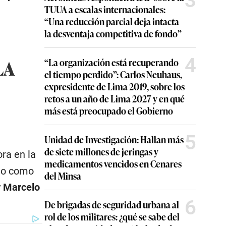
3
TUUA a escalas internacionales:
“Una reducción parcial deja intacta
la desventaja competitiva de fondo”
4
LA
“La organización está recuperando
el tiempo perdido”: Carlos Neuhaus,
expresidente de Lima 2019, sobre los
retos a un año de Lima 2027 y en qué
más está preocupado el Gobierno
5
Unidad de Investigación: Hallan más
de siete millones de jeringas y
ra en la
medicamentos vencidos en Cenares
ado como
del Minsa
y
Marcelo
6
De brigadas de seguridad urbana al
rol de los militares: ¿qué se sabe del