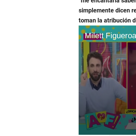
“
me encantaría saber
simplemente dicen r
toman la atribución d